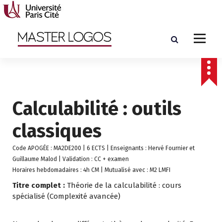
A
l
l
e
r
a
u
c
o
Calculabilité : outils
n
t
classiques
e
n
u
Code APOGÉE : MA2DE200 | 6 ECTS | Enseignants : Hervé Fournier et
Guillaume Malod | Validation : CC + examen
Horaires hebdomadaires : 4h CM | Mutualisé avec : M2 LMFI
Titre complet :
Théorie de la calculabilité : cours
spécialisé (Complexité avancée)